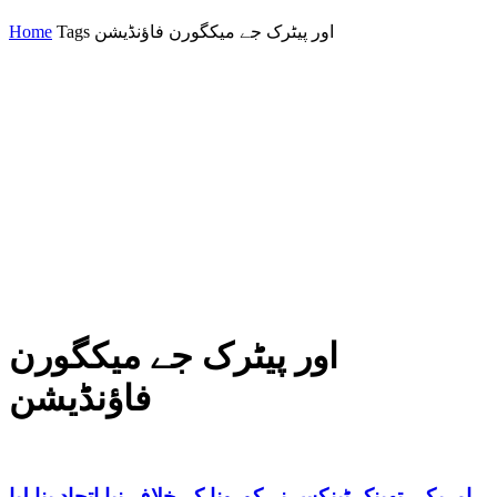
Home
Tags
اور پیٹرک جے میکگورن فاؤنڈیشن
اور پیٹرک جے میکگورن
فاؤنڈیشن
امریکی تھینک ٹینکس نے کورونا کے خلاف نیا اتحاد بنا لیا