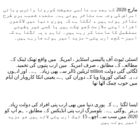
مارچ 2020 کے بعد سے عالمی معیشت کورونا وائرس وبائی
امراض کی وجہ سے متاثر ہوئی ہے۔ متعدد شعبے بری طرح
متاثر ہوئے ہیں ، لگتا ہے کہ پوری دنیا میں لاکھوں
افراد اپنی ملازمت کھو چکے ہیں یا کسی غیر یقینی
مستقبل کا سامنا کر رہے ہیں۔ تاہم ، یہ لگتا ہے کہ
امیر – کچھ ارب پتی – مزید امیر ہوتے جارہے ہیں۔
انسٹی ٹیوٹ آف پالیسی اسٹڈیز ، امریکہ میں واقع تھنک ٹینک کے
مطالعے کے مطابق ، صرف امریکہ میں ارب پتیوں کی تخمینہ
لگائی گئی دولت trillion ٹریلین ڈالر سے بھی زیادہ ہے۔ اور انہوں
نے یہ کمائی کورونا وبا کے دوران کی ہے، یعینی انکا کاروبار ان ایام
میں خوب چمک اٹھا تھا
ایسا لگتا ہے کہ پوری دنیا میں بھی ارب پتی افراد کی دولت زیادہ
بہتر ہوگئی ہے۔ بلومبرگ ارب پتی انڈیکس کے مطابق ، ہم آپ کو
2020 میں سب سے اچھے 15 ٹیک ارب پتی لاتے ہیں جو مزید
امیر ہوئے ہیں