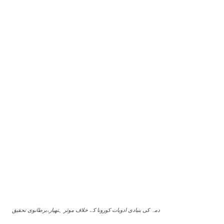
دمہ کی بنیادی ادویات کورونا کے خلاف موثر ہتھیار،برطانوی تحقیق