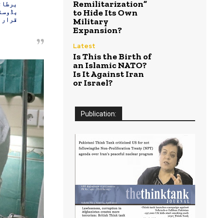
Remilitarization”
برطان
بڈوسن
to Hide Its Own
قرار 
Military
Expansion?
Latest
Is This the Birth of
an Islamic NATO?
Is It Against Iran
or Israel?
Publication: