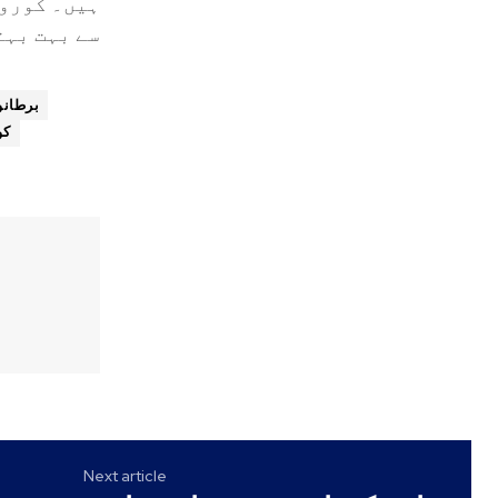
ہیں۔ کورون
سے بہت بہت
برطانو
کو
Next article