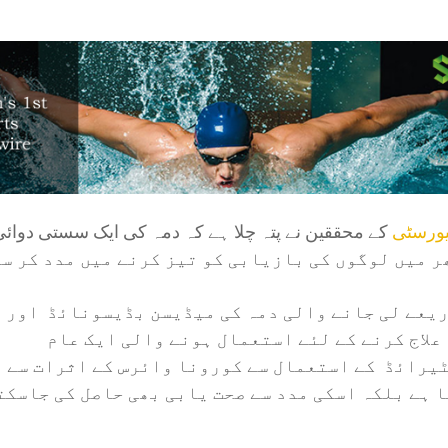
یورسٹی
ر میں لوگوں کی بازیابی کو تیز کرنے میں مدد کر س
یعے لی جانے والی دمہ کی میڈیسن بڈیسونائڈ اور 
علاج کرنے کے لئے استعمال ہونے والی ایک عام
رائڈ کے استعمال سے کورونا وائرس کے اثرات سے ن
 ہے بلکہ اسکی مدد سے صحت یابی بھی حاصل کی جاسکت