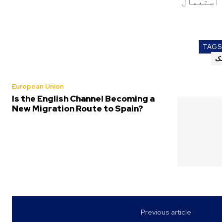
 استعمال
TAGS
نک
European Union
Is the English Channel Becoming a
New Migration Route to Spain?
Previous article