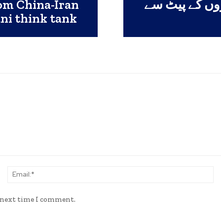
rom China-Iran
روں کے پیٹ سے
ni think tank
Name:*
Em
e next time I comment.