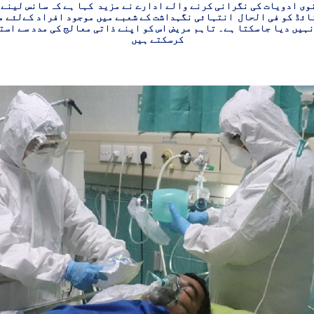
وی ادویات کی نگرانی کرنے والے ادارے نے مزید کہا ہے کہ سانس لینے 
ائڈ کو فی الحال انتہائی نگہداشت کے شعبے میں موجود افراد کےلئے م
نہیں دیا جاسکتا ہے۔ تاہم مریض اس کو اپنے ذاتی معالج کی مدد سے است
کرسکتے ہیں