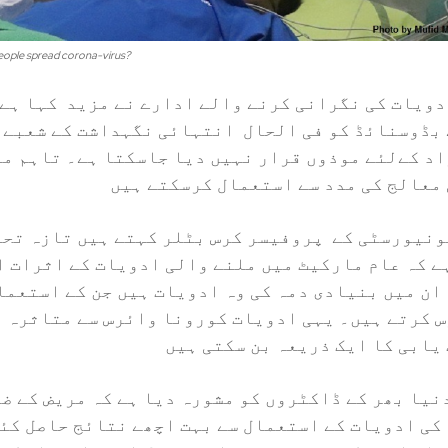
ople spread corona-virus?
ویات کی نگرانی کرنے والے ادارے نے مزید کہا ہے 
بڈوسنائڈ کو فی الحال انتہائی نگہداشت کے شعبے 
د کےلئے موذوں قرار نہیں دیا جاسکتا ہے۔ تاہم مر
معالج کی مدد سے استعمال کرسکتے ہیں
نیورسٹی کے پروفیسر کرس بٹلر کہتے ہیں تازہ تحق
ے کہ عام مارکیٹ میں ملنے والی ادویات کے اثرات ا
ان میں بنیادی دمہ کی وہ ادویات ہیں جن کے استعما
 کرتے ہیں۔ یہی ادویات کورونا وائرس سے متاثرہ 
یابی کا ایک ذریعہ بن سکتی ہیں
نیا بھر کے ڈاکٹروں کو مشورہ دیا ہے کہ مریض کے ض
کی ادویات کے استعمال سے بہت اچھے نتائج حاصل کئ