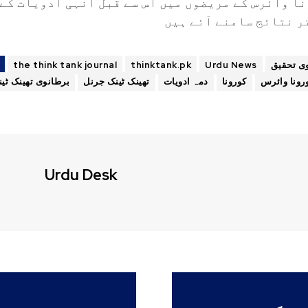
ا وائرس کے مریضوں میں اس سے قبل انہی ادویات کے
ر نتائج سامنے آئے ہیں
the think tank journal
thinktank.pk
Urdu News
ی تحقیق
رونا وائرس
کورونا
دمہ ادویات
تھینک ٹینک جرنل
برطانوی تھینک ٹی
Urdu Desk