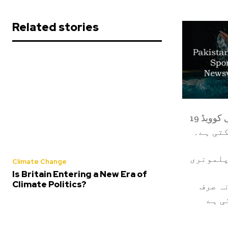
Related stories
کے محققین نے پتہ چلا ہے کہ دمہ کی ایک سستی دوائی کوویڈ 19
کتی ہے۔
پلمونری
Climate Change
Is Britain Entering a New Era of
Climate Politics?
ہ صرف
ی ہے