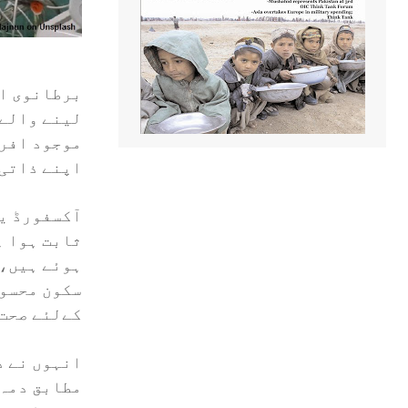
برطانوی اد
لینے والے 
موجود افرا
اپنے ذاتی 
آکسفورڈ یو
ثابت ہوا ہ
ہوئے ہیں، 
سکون محسوس
کےلئے صحت 
انہوں نے د
مطابق دمہ 