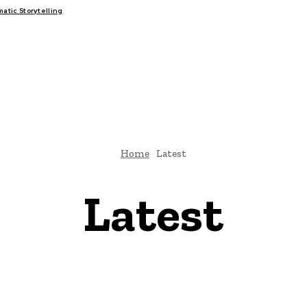
tic Storytelling
FAIRS
THINK-TANKS
GLOBAL TRADE
CLIMATE CHANGE
Home
Latest
Latest
Climate Change
Conflicts & Disasters
Diplomacy and Foreign Policy