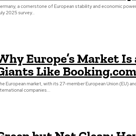
ermany, a cornerstone of European stability and economic power, 
uly 2025 survey...
Why Europe’s Market Is a
Giants Like Booking.co
he European market, with its 27-member European Union (EU) and a 
nternational companies....
Green but Not Clean: H