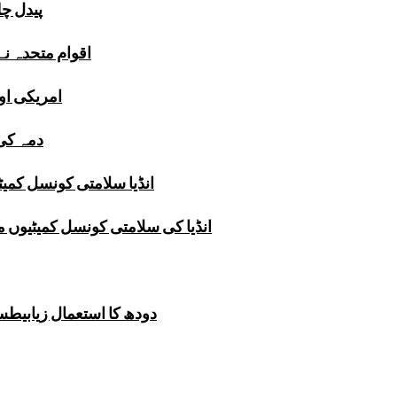
پیدل چل
اقوام متحدہ ن
امریکی اور
دمہ کی 
انڈیا سلامتی کونسل کمیٹ
انڈیا کی سلامتی کونسل کمیٹیوں 
دودھ کا استعمال زیابیطس