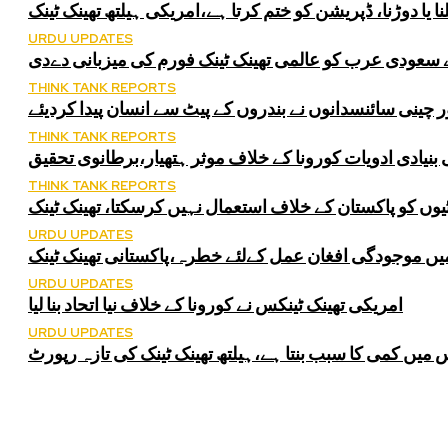
نا یا دوڑنا، ڈپریشن کو ختم کرتا ہے،امریکی ہیلتھ تھینک ٹینک
URDU UPDATES
ے سعودی عرب کو عالمی تھینک ٹینک فورم کی میزبانی دےدی
THINK TANK REPORTS
 چینی سائنسدانوں نے بندروں کے پیٹ سے انسان پیدا کردیئے
THINK TANK REPORTS
بنیادی ادویات کورونا کے خلاف موثر ہتھیار،برطانوی تحقیق
THINK TANK REPORTS
یوں کو پاکستان کے خلاف استعمال نہیں کرسکتا، تھینک ٹینک
URDU UPDATES
میں موجودگی افغان عمل کےلئے خطرہ،پاکستانی تھینک ٹینک
URDU UPDATES
امریکی تھینک ٹینکس نے کورونا کے خلاف نیا اتحاد بنا لیا
URDU UPDATES
 میں کمی کا سبب بنتا ہے،ہیلتھ تھینک ٹینک کی تازہ رپورٹ