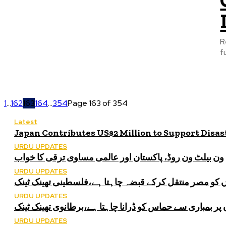
R
f
1
...
162
163
164
...
354
Page 163 of 354
Latest
Japan Contributes US$2 Million to Support Disa
URDU UPDATES
ون بیلٹ ون روڈ، پاکستان اور عالمی مساوی ترقی کا خواب
URDU UPDATES
کو مصر منتقل کرکے قبضہ چاہتا ہے،فلسطینی تھینک ٹینک
URDU UPDATES
 بمباری سے حماس کو ڈرانا چاہتا ہے،برطانوی تھینک ٹینک
URDU UPDATES