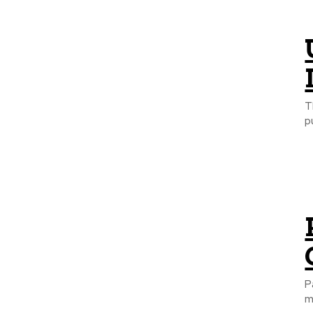
T
pu
P
m