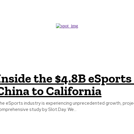
European Union
Inside the $4.8B eSports
China to California
he eSports industry is experiencing unprecedented growth, project
omprehensive study by Slot.Day. We...