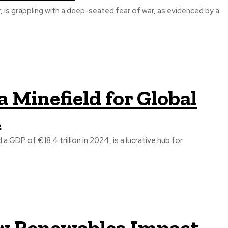
is grappling with a deep-seated fear of war, as evidenced by a
 Minefield for Global
m
GDP of €18.4 trillion in 2024, is a lucrative hub for
ow Renewables Impact