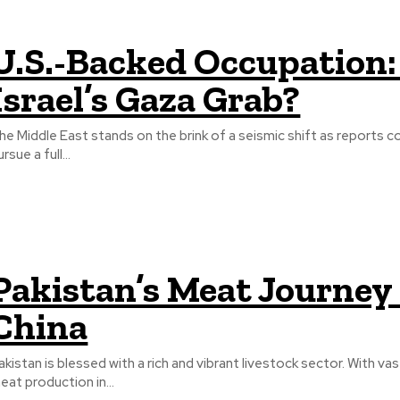
U.S.-Backed Occupation:
Israel’s Gaza Grab?
he Middle East stands on the brink of a seismic shift as reports c
rsue a full...
Pakistan’s Meat Journe
China
akistan is blessed with a rich and vibrant livestock sector. With va
eat production in...