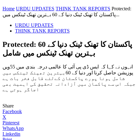
Home
URDU UPDATES
THINK TANK REPORTS
Protected:
پاکستان کا تھنک ٹینک دنیا کے 60 بہترین تھنک ٹینکس میں...
URDU UPDATES
THINK TANK REPORTS
Protected: پاکستان کا تھنک ٹینک دنیا کے 60
بہترین تھنک ٹینکس میں شامل
انہوں نے کہا کہ ایس ڈی پی آئی کا عالمی درجہ بندی میں 55ویں
پوزیشن حاصل کرنا اور دنیا کے 60بہترین تھینک ٹینکس میں
شامل ہونا پورے پاکستان کےلئے قابل فخر بات ہے
جبکہ اس سے پاکسان میں آزادانہ تحقیق کی اہمیت بھی
اجاگر ہوتی ہے
Share
Facebook
X
Pinterest
WhatsApp
Linkedin
Print