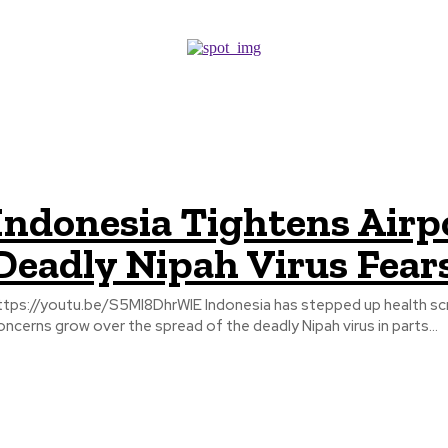
Indonesia Tightens Airp
Deadly Nipah Virus Fear
//youtu.be/S5Ml8DhrWlE Indonesia has stepped up health screenings at Jakarta’s Soekarno-Hatta International Airport as
oncerns grow over the spread of the deadly Nipah virus in parts...