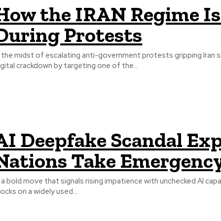
How the IRAN Regime Is 
During Protests
n the midst of escalating anti-government protests gripping Iran 
igital crackdown by targeting one of the...
AI Deepfake Scandal Exp
Nations Take Emergency
n a bold move that signals rising impatience with unchecked AI ca
locks on a widely used...