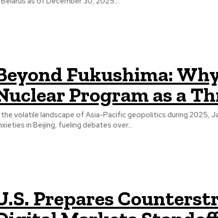
n Belarus as of December 30, 2025....
Beyond Fukushima: Why 
Nuclear Program as a Th
n the volatile landscape of Asia-Pacific geopolitics during 2025, 
nxieties in Beijing, fueling debates over...
U.S. Prepares Counterstr