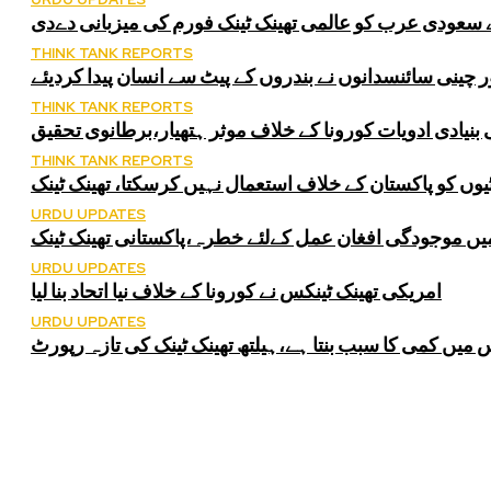
ے سعودی عرب کو عالمی تھینک ٹینک فورم کی میزبانی دےدی
THINK TANK REPORTS
 چینی سائنسدانوں نے بندروں کے پیٹ سے انسان پیدا کردیئے
THINK TANK REPORTS
بنیادی ادویات کورونا کے خلاف موثر ہتھیار،برطانوی تحقیق
THINK TANK REPORTS
یوں کو پاکستان کے خلاف استعمال نہیں کرسکتا، تھینک ٹینک
URDU UPDATES
میں موجودگی افغان عمل کےلئے خطرہ،پاکستانی تھینک ٹینک
URDU UPDATES
امریکی تھینک ٹینکس نے کورونا کے خلاف نیا اتحاد بنا لیا
URDU UPDATES
 میں کمی کا سبب بنتا ہے،ہیلتھ تھینک ٹینک کی تازہ رپورٹ