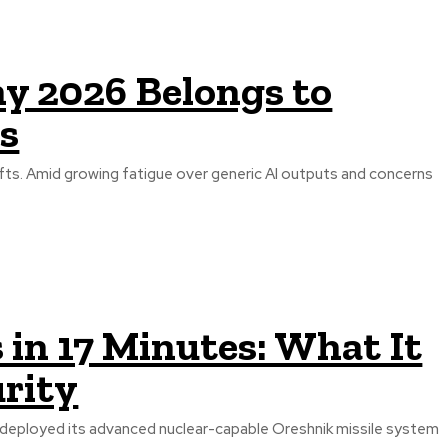
hy 2026 Belongs to
s
shifts. Amid growing fatigue over generic AI outputs and concerns
 in 17 Minutes: What It
rity
ally deployed its advanced nuclear-capable Oreshnik missile system