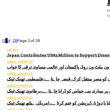
I
t
1
2
3
4
...
28
Page 3 of 28
Latest
Japan Contributes US$2 Million to Support Disa
URDU UPDATES
ون بیلٹ ون روڈ، پاکستان اور عالمی مساوی ترقی کا خواب
URDU UPDATES
کو مصر منتقل کرکے قبضہ چاہتا ہے،فلسطینی تھینک ٹینک
URDU UPDATES
 بمباری سے حماس کو ڈرانا چاہتا ہے،برطانوی تھینک ٹینک
URDU UPDATES
نا یا دوڑنا، ڈپریشن کو ختم کرتا ہے،امریکی ہیلتھ تھینک ٹینک
URDU UPDATES