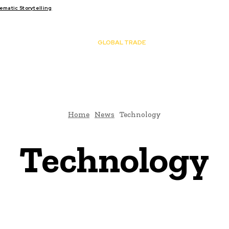
matic Storytelling
FAIRS
THINK-TANKS
GLOBAL TRADE
CLIMATE CHANGE
Home
News
Technology
Technology
Finance
Politics