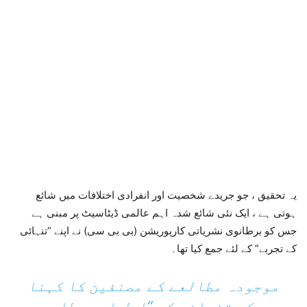
یہ تحقیق ، جو جریدے شخصیت اور انفرادی اختلافات میں شائع
ہوتی ہے ، ایک نئی شائع شدہ اہم عالمی ڈیٹاسیٹ پر مبنی ہے
جس کو برطانوی نشریاتی کارپوریشن (بی بی سی) نے اپنے “تنہائی
کے تجربے” کے لئے جمع کیا تھا۔
موجودہ مطالعے کے مصنفین کا کہنا
ہے کہ تنہائی کو “اصل اور مطلوبہ