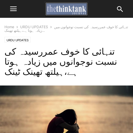
تنہائی کا خوف عمررسیدہ کی نسبت نوجوانوں میں
URDU UPDATES
Home
زیادہ ہوتا ہے،ہیلتھ تھینک...
URDU UPDATES
تنہائی کا خوف عمررسیدہ کی
نسبت نوجوانوں میں زیادہ ہوتا
ہے،ہیلتھ تھینک ٹینک