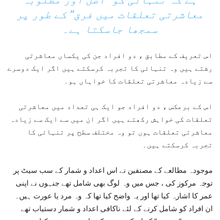
معاشرتی تعلقات میں فرق” کے طور پر
سمجھا جاسکتا ہے۔
اس تعریف کے مطابق ، دو افراد جن کی یکساں معاشرتی
رشتے ہیں وہ تنہائی کا تجربہ کرسکتے ہیں اگر ایک دوسرے
سے زیادہ معاشرتی تعلقات کا خواہاں ہو۔
اس کے برعکس ، دو افراد جو ایک ہی تعداد میں معاشرتی
تعلقات کی خواہش رکھتے ہیں اگر ان میں سے ایک سے زیادہ
معاشرتی تعلقات ہوں تو وہ مختلف سطح پر تنہائی کا
تجربہ کرسکتے ہیں۔
موجودہ مطالعے کے مصنفین نے اس اعداد و شمار کے سب سیٹ پر
توجہ مرکوز کی ، جس میں وہ لوگ بھی شامل تھے جنہوں نے اپنی
عمر کا اشارہ کیا تھا اور یہ واضح کیا تھا کہ وہ مرد یا عورت ہیں۔
ان افراد کو شامل کرنے کے لئے ناکافی اعداد و شمار دستیاب تھے