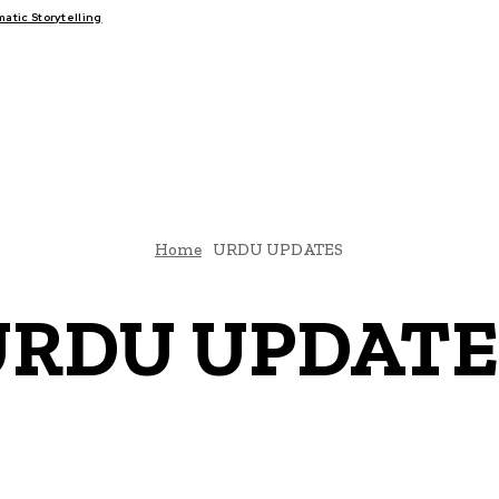
tic Storytelling
FAIRS
THINK-TANKS
GLOBAL TRADE
CLIMATE CHANGE
Home
URDU UPDATES
URDU UPDATE
ISSUES
POLITICS
SPORTS