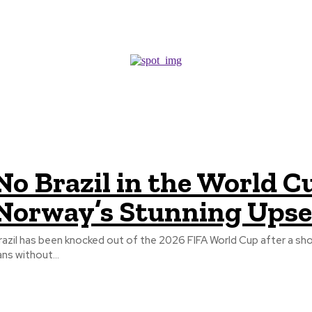
THINK TANK REPORTS
No Brazil in the World C
Norway’s Stunning Upse
razil has been knocked out of the 2026 FIFA World Cup after a sh
ans without...