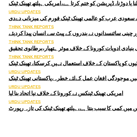
نا یا دوڑنا، ڈپریشن کو ختم کرتا ہے،امریکی ہیلتھ تھینک ٹینک
URDU UPDATES
ے سعودی عرب کو عالمی تھینک ٹینک فورم کی میزبانی دےدی
THINK TANK REPORTS
 چینی سائنسدانوں نے بندروں کے پیٹ سے انسان پیدا کردیئے
THINK TANK REPORTS
بنیادی ادویات کورونا کے خلاف موثر ہتھیار،برطانوی تحقیق
THINK TANK REPORTS
یوں کو پاکستان کے خلاف استعمال نہیں کرسکتا، تھینک ٹینک
URDU UPDATES
میں موجودگی افغان عمل کےلئے خطرہ،پاکستانی تھینک ٹینک
URDU UPDATES
امریکی تھینک ٹینکس نے کورونا کے خلاف نیا اتحاد بنا لیا
URDU UPDATES
 میں کمی کا سبب بنتا ہے،ہیلتھ تھینک ٹینک کی تازہ رپورٹ