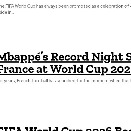
he FIFA World Cup has always been promoted as a celebration of glob
ide in...
Mbappé’s Record Night S
France at World Cup 20
or years, French football has searched for the moment when the t
..
FIFA World Cup 2026 Beg