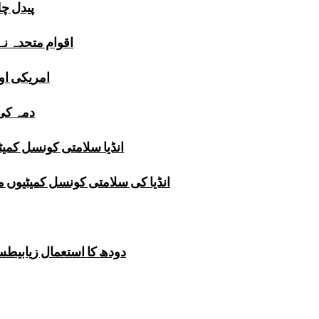
پیدل چل
اقوام متحدہ ن
امریکی اور
دمہ کی 
انڈیا سلامتی کونسل کمیٹ
انڈیا کی سلامتی کونسل کمیٹیوں 
دودھ کا استعمال زیابیطس