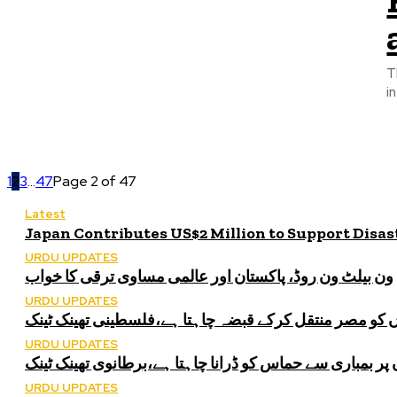
T
in
1
2
3
...
47
Page 2 of 47
Latest
Japan Contributes US$2 Million to Support Disa
URDU UPDATES
ون بیلٹ ون روڈ، پاکستان اور عالمی مساوی ترقی کا خواب
URDU UPDATES
کو مصر منتقل کرکے قبضہ چاہتا ہے،فلسطینی تھینک ٹینک
URDU UPDATES
 بمباری سے حماس کو ڈرانا چاہتا ہے،برطانوی تھینک ٹینک
URDU UPDATES