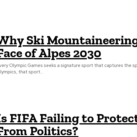
Why Ski Mountaineering
Face of Alpes 2030
very Olympic Games seeks a signature sport that captures the spir
lympics, that sport...
Is FIFA Failing to Prote
From Politics?