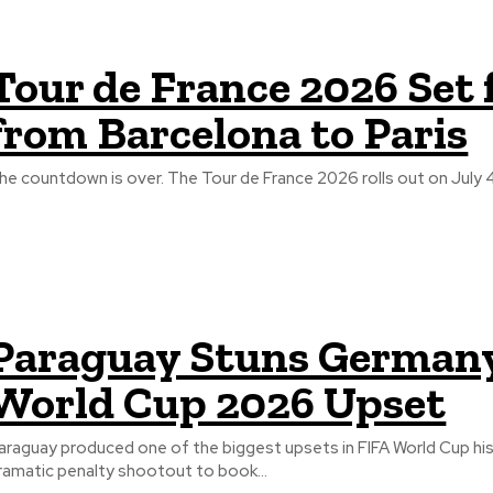
Tour de France 2026 Set f
from Barcelona to Paris
he countdown is over. The Tour de France 2026 rolls out on July 4 w
Paraguay Stuns Germany 
World Cup 2026 Upset
araguay produced one of the biggest upsets in FIFA World Cup his
ramatic penalty shootout to book...